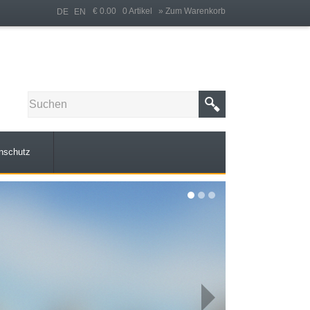
€ 0.00 0 Artikel
» Zum Warenkorb
DE
EN
nschutz