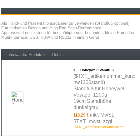
Als Hand- und Präsentationsscanner zu verwenden (Standfuß optional)
Futuristisches Design und High-End Scan-Performance
Aggressive Leseleistung für beschädigte oder besonders kleine Barcodes
Multi-Interface: USB, KBW und RS232 in einem Gerät
Verwandte Produkte
Details
Honeywell Standfuß
($TXT_artikelnummer_kurz:
hw1200stand)
Standfuß für Honeywell
Voyager 1200g
19cm Standhöhe,
dunkelgrau
inkl. MwSt.
118.29 €
$TXT_mwst_zzgl
$TXT_warenkorbVersandKosten