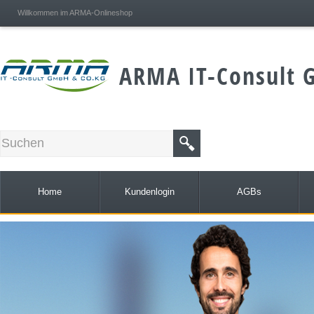
;
Willkommen im ARMA-Onlineshop
ARMA IT-Consult 
Home
Kundenlogin
AGBs