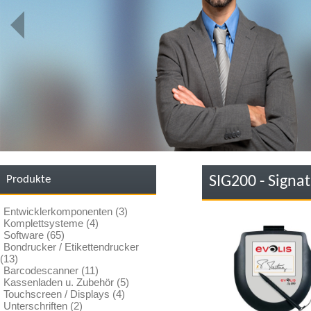
Produkte
SIG200 - Signat
Entwicklerkomponenten (3)
Komplettsysteme (4)
Software (65)
Bondrucker / Etikettendrucker
(13)
Barcodescanner (11)
Kassenladen u. Zubehör (5)
Touchscreen / Displays (4)
Unterschriften (2)