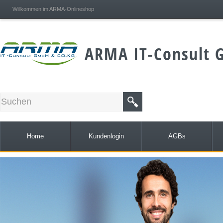
;
Willkommen im ARMA-Onlineshop
ARMA IT-Consult 
Home
Kundenlogin
AGBs