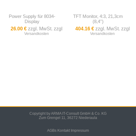
Power Supply für 8034-
TFT Monitor, 4:3, 21,3cm
Display
(8,4'')
26.00 €
zzgl. MwSt. zzgl
404.16 €
zzgl. MwSt. zzgl
Versandkosten
Versandkosten
Copyright by ARMA IT-Consult GmbH & Co. KG
Zum Grengel 11, 36272 Niederaula
AGBs
Kontakt
Impressum