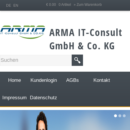
;
€ 0.00 0 Artikel
» Zum Warenkorb
DE
EN
ARMA IT-Consult
GmbH & Co. KG
Home
Kundenlogin
AGBs
Kontakt
Impressum
Datenschutz