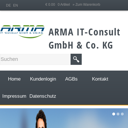
;
€ 0.00 0 Artikel
» Zum Warenkorb
DE
EN
ARMA IT-Consult
GmbH & Co. KG
Home
Kundenlogin
AGBs
Kontakt
Impressum
Datenschutz