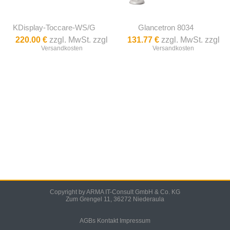
KDisplay-Toccare-WS/G
Glancetron 8034
220.00 €
zzgl. MwSt. zzgl
131.77 €
zzgl. MwSt. zzgl
Versandkosten
Versandkosten
Copyright by ARMA IT-Consult GmbH & Co. KG
Zum Grengel 11, 36272 Niederaula
AGBs
Kontakt
Impressum