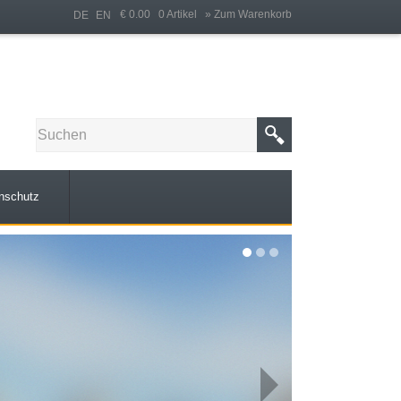
€ 0.00 0 Artikel
» Zum Warenkorb
DE
EN
nschutz