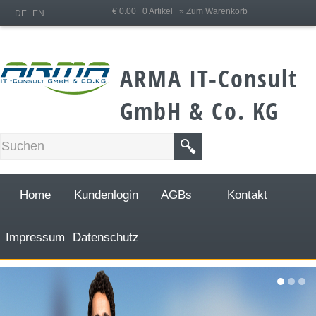
;
€ 0.00 0 Artikel
» Zum Warenkorb
DE
EN
ARMA IT-Consult
GmbH & Co. KG
Home
Kundenlogin
AGBs
Kontakt
Impressum
Datenschutz