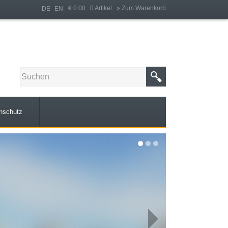
€ 0.00 0 Artikel
» Zum Warenkorb
DE
EN
nschutz