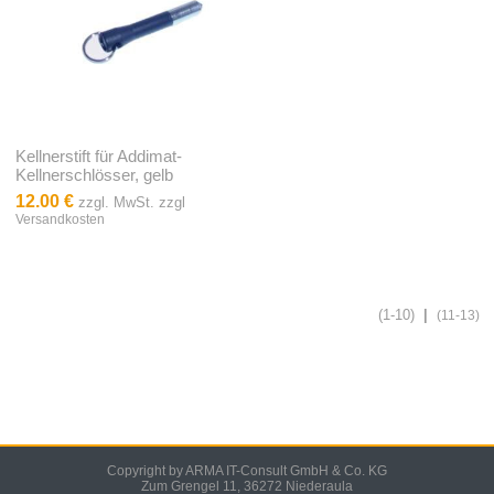
Kellnerstift für Addimat-
Kellnerschlösser, gelb
12.00 €
zzgl. MwSt. zzgl
Versandkosten
(1-10)
|
(11-13)
Copyright by ARMA IT-Consult GmbH & Co. KG
Zum Grengel 11, 36272 Niederaula