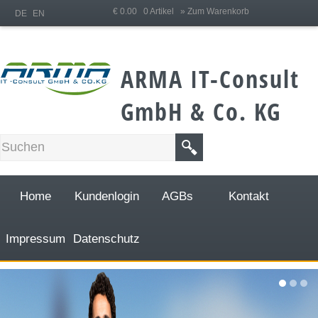
;
€ 0.00 0 Artikel
» Zum Warenkorb
DE
EN
ARMA IT-Consult
GmbH & Co. KG
Home
Kundenlogin
AGBs
Kontakt
Impressum
Datenschutz