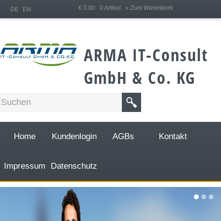
;
€ 0.00 0 Artikel
» Zum Warenkorb
DE
EN
ARMA IT-Consult
GmbH & Co. KG
Home
Kundenlogin
AGBs
Kontakt
Impressum
Datenschutz