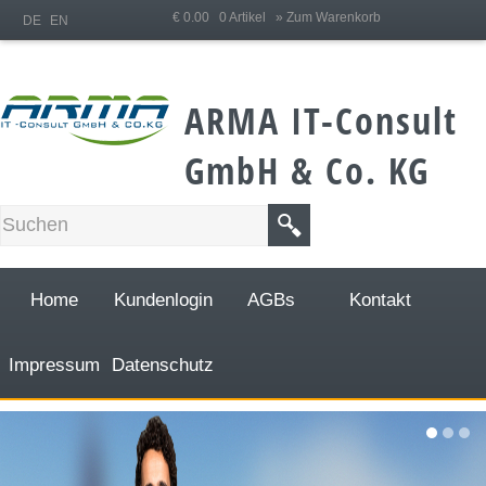
;
€ 0.00 0 Artikel
» Zum Warenkorb
DE
EN
ARMA IT-Consult
GmbH & Co. KG
Home
Kundenlogin
AGBs
Kontakt
Impressum
Datenschutz