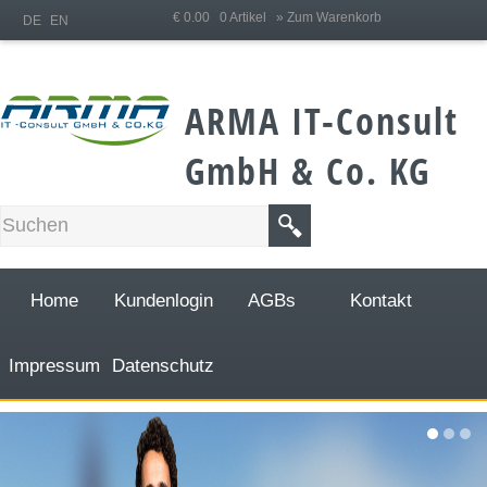
;
€ 0.00 0 Artikel
» Zum Warenkorb
DE
EN
ARMA IT-Consult
GmbH & Co. KG
Home
Kundenlogin
AGBs
Kontakt
Impressum
Datenschutz