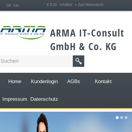
;
€ 0.00 0 Artikel
» Zum Warenkorb
DE
EN
ARMA IT-Consult
GmbH & Co. KG
Home
Kundenlogin
AGBs
Kontakt
Impressum
Datenschutz