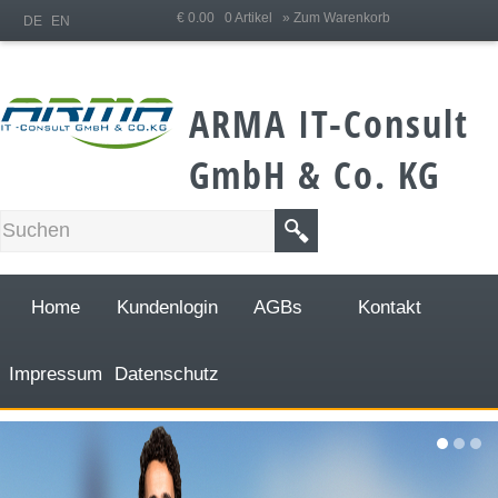
;
€ 0.00 0 Artikel
» Zum Warenkorb
DE
EN
ARMA IT-Consult
GmbH & Co. KG
Home
Kundenlogin
AGBs
Kontakt
Impressum
Datenschutz