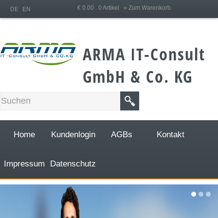
;
€ 0.00 0 Artikel
» Zum Warenkorb
DE
EN
ARMA IT-Consult
GmbH & Co. KG
Home
Kundenlogin
AGBs
Kontakt
Impressum
Datenschutz