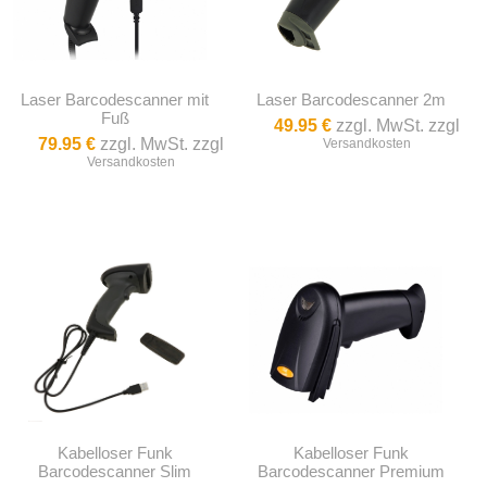
Laser Barcodescanner mit
Laser Barcodescanner 2m
Fuß
49.95 €
zzgl. MwSt. zzgl
79.95 €
zzgl. MwSt. zzgl
Versandkosten
Versandkosten
Kabelloser Funk
Kabelloser Funk
Barcodescanner Slim
Barcodescanner Premium