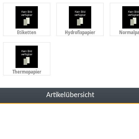
Etiketten
Hydrofixpapier
Normalpa
Thermopapier
Artikelübersicht