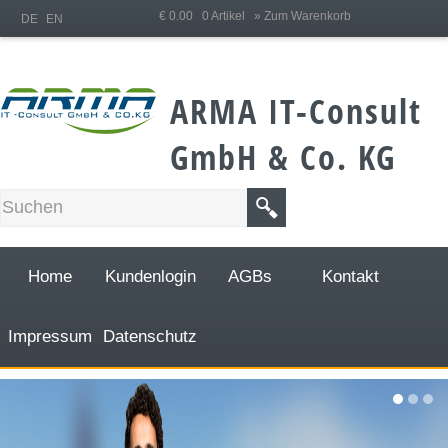
;
€ 0.00 0 Artikel
» Zum Warenkorb
DE
EN
ARMA IT-Consult
GmbH & Co. KG
Home
Kundenlogin
AGBs
Kontakt
Impressum
Datenschutz