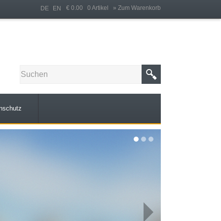
€ 0.00 0 Artikel
» Zum Warenkorb
DE
EN
nschutz