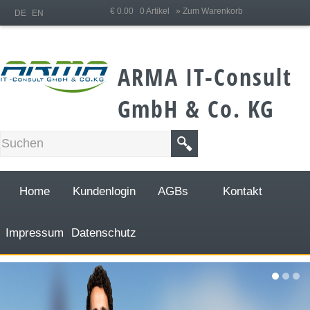
;
€ 0.00 0 Artikel
» Zum Warenkorb
DE
EN
ARMA IT-Consult
GmbH & Co. KG
Home
Kundenlogin
AGBs
Kontakt
Impressum
Datenschutz