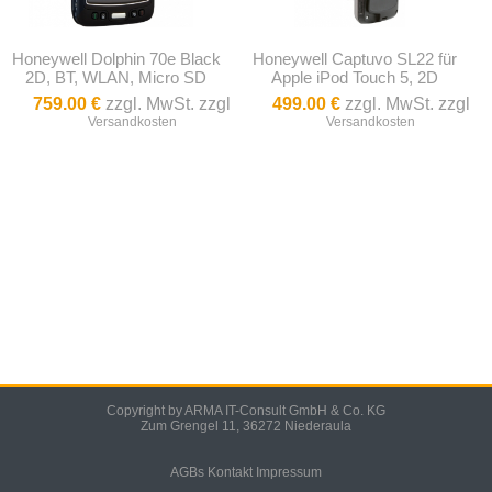
Honeywell Dolphin 70e Black
Honeywell Captuvo SL22 für
2D, BT, WLAN, Micro SD
Apple iPod Touch 5, 2D
759.00 €
zzgl. MwSt. zzgl
499.00 €
zzgl. MwSt. zzgl
Versandkosten
Versandkosten
Copyright by ARMA IT-Consult GmbH & Co. KG
Zum Grengel 11, 36272 Niederaula
AGBs
Kontakt
Impressum