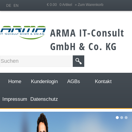
;
€ 0.00 0 Artikel
» Zum Warenkorb
DE
EN
ARMA IT-Consult
GmbH & Co. KG
Home
Kundenlogin
AGBs
Kontakt
Impressum
Datenschutz