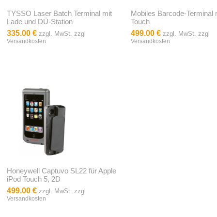
TYSSO Laser Batch Terminal mit
Mobiles Barcode-Terminal 
Lade und DÜ-Station
Touch
335.00 €
499.00 €
zzgl. MwSt. zzgl
zzgl. MwSt. zzgl
Versandkosten
Versandkosten
Honeywell Captuvo SL22 für Apple
iPod Touch 5, 2D
499.00 €
zzgl. MwSt. zzgl
Versandkosten