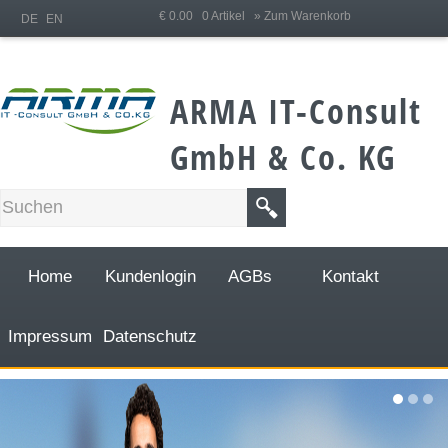
;
€ 0.00 0 Artikel
» Zum Warenkorb
DE
EN
ARMA IT-Consult
GmbH & Co. KG
Home
Kundenlogin
AGBs
Kontakt
Impressum
Datenschutz