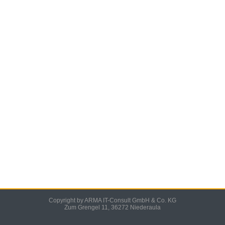
Copyright by ARMA IT-Consult GmbH & Co. KG
Zum Grengel 11, 36272 Niederaula