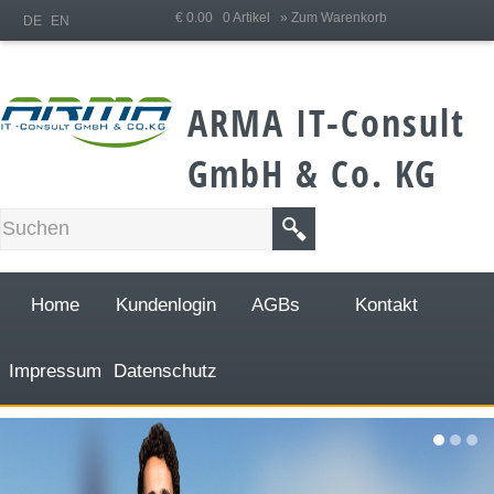
;
€ 0.00 0 Artikel
» Zum Warenkorb
DE
EN
ARMA IT-Consult
GmbH & Co. KG
Home
Kundenlogin
AGBs
Kontakt
Impressum
Datenschutz