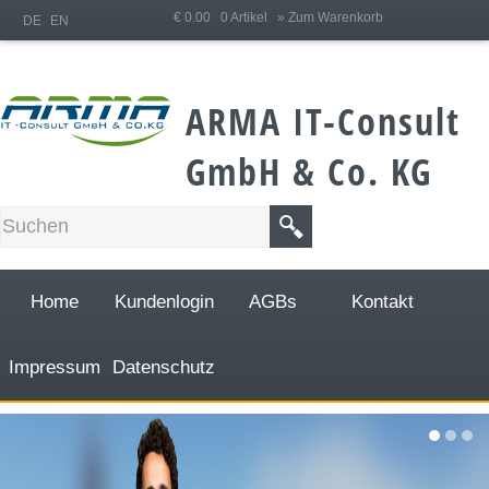
;
€ 0.00 0 Artikel
» Zum Warenkorb
DE
EN
ARMA IT-Consult
GmbH & Co. KG
Home
Kundenlogin
AGBs
Kontakt
Impressum
Datenschutz