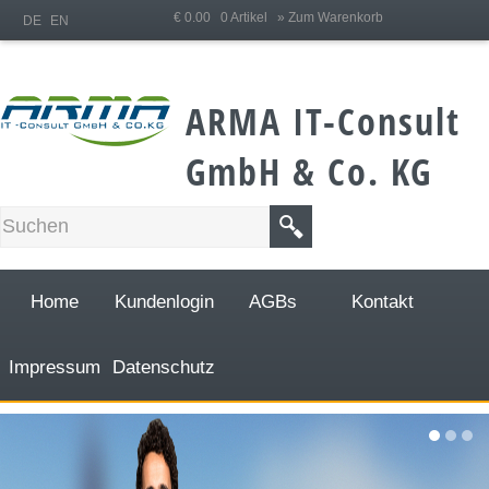
;
€ 0.00 0 Artikel
» Zum Warenkorb
DE
EN
ARMA IT-Consult
GmbH & Co. KG
Home
Kundenlogin
AGBs
Kontakt
Impressum
Datenschutz