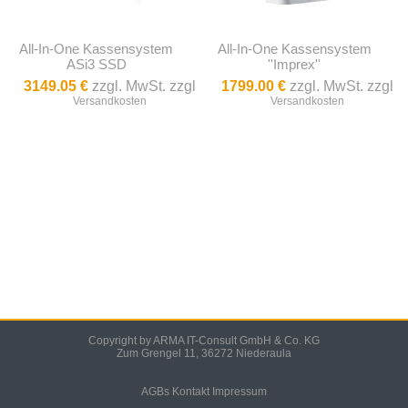
All-In-One Kassensystem
All-In-One Kassensystem
ASi3 SSD
''Imprex''
3149.05 €
zzgl. MwSt. zzgl
1799.00 €
zzgl. MwSt. zzgl
Versandkosten
Versandkosten
Copyright by ARMA IT-Consult GmbH & Co. KG
Zum Grengel 11, 36272 Niederaula
AGBs
Kontakt
Impressum