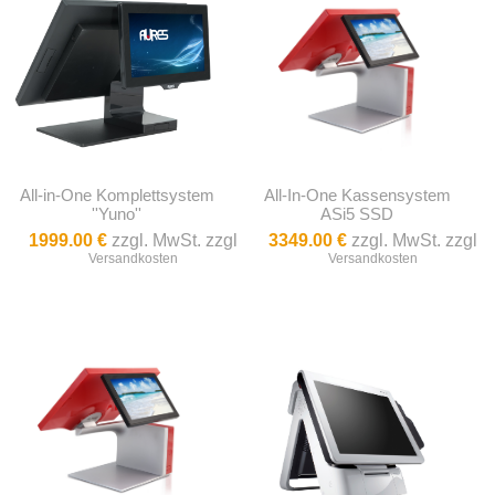
All-in-One Komplettsystem
All-In-One Kassensystem
''Yuno''
ASi5 SSD
1999.00 €
zzgl. MwSt. zzgl
3349.00 €
zzgl. MwSt. zzgl
Versandkosten
Versandkosten