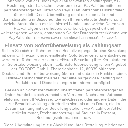
Abhängig von der über PayPal ausgewählten Zahlungsart, z.B.
Rechnung oder Lastschrift, werden die an PayPal übermittelten
personenbezogenen Daten von PayPal an Wirtschaftsauskunfteien
übermittelt. Diese Übermittlung dient der Identitäts- und
Bonitätsprüfung in Bezug auf die von Ihnen getätigte Bestellung. Um
welche Auskunfteien es sich hierbei handelt und welche Daten von
PayPal allgemein erhoben, verarbeitet, gespeichert und
weitergegeben werden, entnehmen Sie der Datenschutzerklärung von
PayPal unter
https://www.paypal.com/de/webapps/mpp/ua/privacy-full
Einsatz von Sofortüberweisung als Zahlungsart
Sollten Sie sich im Rahmen Ihres Bestellvorgangs für eine Bezahlung
mit dem Online-Zahlungsdienstleister Sofortüberweisung entscheiden,
werden im Rahmen der so ausgelösten Bestellung Ihre Kontaktdaten
an Sofortüberweisung übermittelt. Sofortüberweisung ist ein Angebot
der SOFORT GmbH, Theresienhöhe 12, 80339 München,
Deutschland. Sofortüberweisung übernimmt dabei die Funktion eines
Online-Zahlungsdienstleisters, der eine bargeldlose Zahlung von
Produkten und Dienstleistungen im Internet ermöglicht.
Bei den an Sofortüberweisung übermittelten personenbezogenen
Daten handelt es sich zumeist um Vorname, Nachname, Adresse,
Telefonnummer, IP-Adresse, E-Mail-Adresse, oder andere Daten, die
zur Bestellabwicklung erforderlich sind, als auch Daten, die im
Zusammenhang mit der Bestellung stehen, wie Anzahl der Artikel,
Artikelnummer, Rechnungsbetrag und Steuern in Prozent,
Rechnungsinformationen, usw.
Diese Übermittelung ist zur Abwicklung Ihrer Bestellung mit der von