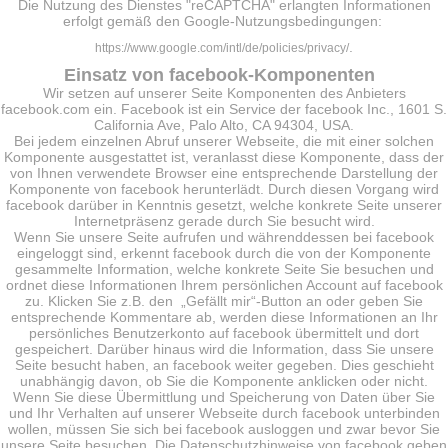
Die Nutzung des Dienstes "reCAPTCHA" erlangten Informationen
erfolgt gemäß den Google-Nutzungsbedingungen:
.
https://www.google.com/intl/de/policies/privacy/
Einsatz von facebook-Komponenten
Wir setzen auf unserer Seite Komponenten des Anbieters
facebook.com ein. Facebook ist ein Service der facebook Inc., 1601 S.
California Ave, Palo Alto, CA 94304, USA.
Bei jedem einzelnen Abruf unserer Webseite, die mit einer solchen
Komponente ausgestattet ist, veranlasst diese Komponente, dass der
von Ihnen verwendete Browser eine entsprechende Darstellung der
Komponente von facebook herunterlädt. Durch diesen Vorgang wird
facebook darüber in Kenntnis gesetzt, welche konkrete Seite unserer
Internetpräsenz gerade durch Sie besucht wird.
Wenn Sie unsere Seite aufrufen und währenddessen bei facebook
eingeloggt sind, erkennt facebook durch die von der Komponente
gesammelte Information, welche konkrete Seite Sie besuchen und
ordnet diese Informationen Ihrem persönlichen Account auf facebook
zu. Klicken Sie z.B. den „Gefällt mir“-Button an oder geben Sie
entsprechende Kommentare ab, werden diese Informationen an Ihr
persönliches Benutzerkonto auf facebook übermittelt und dort
gespeichert. Darüber hinaus wird die Information, dass Sie unsere
Seite besucht haben, an facebook weiter gegeben. Dies geschieht
unabhängig davon, ob Sie die Komponente anklicken oder nicht.
Wenn Sie diese Übermittlung und Speicherung von Daten über Sie
und Ihr Verhalten auf unserer Webseite durch facebook unterbinden
wollen, müssen Sie sich bei facebook ausloggen und zwar bevor Sie
unsere Seite besuchen. Die Datenschutzhinweise von facebook geben