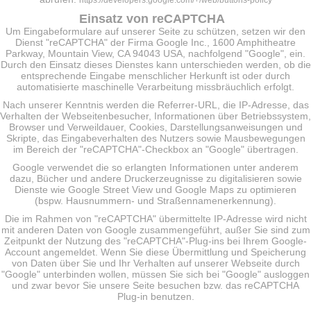
https://developers.google.com/+/web/buttons-policy
Einsatz von reCAPTCHA
Um Eingabeformulare auf unserer Seite zu schützen, setzen wir den
Dienst "reCAPTCHA" der Firma Google Inc., 1600 Amphitheatre
Parkway, Mountain View, CA 94043 USA, nachfolgend "Google", ein.
Durch den Einsatz dieses Dienstes kann unterschieden werden, ob die
entsprechende Eingabe menschlicher Herkunft ist oder durch
automatisierte maschinelle Verarbeitung missbräuchlich erfolgt.
Nach unserer Kenntnis werden die Referrer-URL, die IP-Adresse, das
Verhalten der Webseitenbesucher, Informationen über Betriebssystem,
Browser und Verweildauer, Cookies, Darstellungsanweisungen und
Skripte, das Eingabeverhalten des Nutzers sowie Mausbewegungen
im Bereich der "reCAPTCHA"-Checkbox an "Google" übertragen.
Google verwendet die so erlangten Informationen unter anderem
dazu, Bücher und andere Druckerzeugnisse zu digitalisieren sowie
Dienste wie Google Street View und Google Maps zu optimieren
(bspw. Hausnummern- und Straßennamenerkennung).
Die im Rahmen von "reCAPTCHA" übermittelte IP-Adresse wird nicht
mit anderen Daten von Google zusammengeführt, außer Sie sind zum
Zeitpunkt der Nutzung des "reCAPTCHA"-Plug-ins bei Ihrem Google-
Account angemeldet. Wenn Sie diese Übermittlung und Speicherung
von Daten über Sie und Ihr Verhalten auf unserer Webseite durch
"Google" unterbinden wollen, müssen Sie sich bei "Google" ausloggen
und zwar bevor Sie unsere Seite besuchen bzw. das reCAPTCHA
Plug-in benutzen.