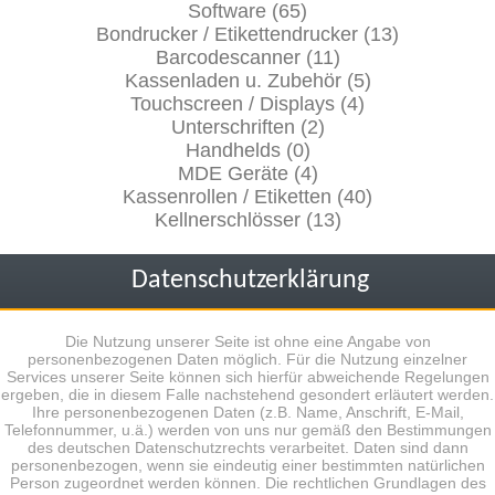
Software (65)
Bondrucker / Etikettendrucker (13)
Barcodescanner (11)
Kassenladen u. Zubehör (5)
Touchscreen / Displays (4)
Unterschriften (2)
Handhelds (0)
MDE Geräte (4)
Kassenrollen / Etiketten (40)
Kellnerschlösser (13)
Datenschutzerklärung
Die Nutzung unserer Seite ist ohne eine Angabe von
personenbezogenen Daten möglich. Für die Nutzung einzelner
Services unserer Seite können sich hierfür abweichende Regelungen
ergeben, die in diesem Falle nachstehend gesondert erläutert werden.
Ihre personenbezogenen Daten (z.B. Name, Anschrift, E-Mail,
Telefonnummer, u.ä.) werden von uns nur gemäß den Bestimmungen
des deutschen Datenschutzrechts verarbeitet. Daten sind dann
personenbezogen, wenn sie eindeutig einer bestimmten natürlichen
Person zugeordnet werden können. Die rechtlichen Grundlagen des