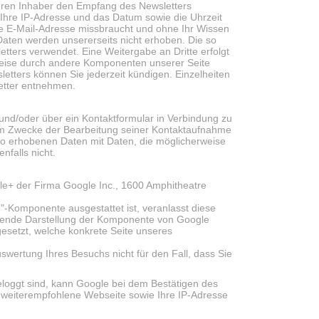
eren Inhaber den Empfang des Newsletters
r Ihre IP-Adresse und das Datum sowie die Uhrzeit
Ihre E-Mail-Adresse missbraucht und ohne Ihr Wissen
Daten werden unsererseits nicht erhoben. Die so
ters verwendet. Eine Weitergabe an Dritte erfolgt
rweise durch andere Komponenten unserer Seite
etters können Sie jederzeit kündigen. Einzelheiten
etter entnehmen.
l und/oder über ein Kontaktformular in Verbindung zu
um Zwecke der Bearbeitung seiner Kontaktaufnahme
r so erhobenen Daten mit Daten, die möglicherweise
falls nicht.
gle+ der Firma Google Inc., 1600 Amphitheatre
1"-Komponente ausgestattet ist, veranlasst diese
hende Darstellung der Komponente von Google
gesetzt, welche konkrete Seite unseres
wertung Ihres Besuchs nicht für den Fall, dass Sie
loggt sind, kann Google bei dem Bestätigen des
n weiterempfohlene Webseite sowie Ihre IP-Adresse