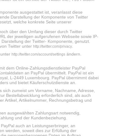
mponente ausgestattet ist, veranlasst diese
ende Darstellung der Komponente von Twitter
esetzt, welche konkrete Seite unserer
, noch über den Umfang dieser durch Twitter
RL der jeweiligen aufgerufenen Webseite sowie IP-
 Darstellung der Twitter- Komponente, genutzt.
von Twitter unter
.
http://twitter.com/privacy
 unter
ändern.
http://twitter.com/account/settings
 mit dem Online-Zahlungsdienstleister PayPal
ntaktdaten an PayPal übermittelt. PayPal ist ein
d Royal, L-2449 Luxembourg. PayPal übernimmt dabei
ders und bietet Käuferschutzdienste an.
es sich zumeist um Vorname, Nachname, Adresse,
r Bestellabwicklung erforderlich sind, als auch
er Artikel, Artikelnummer, Rechnungsbetrag und
Ihnen ausgewählten Zahlungsart notwendig,
er Zahlung und der Kundenbeziehung.
PayPal auch an Leistungserbringer, an
werden, soweit dies zur Erfüllung der
der die personenbezogenen Daten im Auftrag