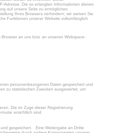
P-Adresse. Die so erlangten Informationen dienen
ang auf unsere Seite zu ermöglichen.
tellung Ihres Browsers verhindern; wir weisen Sie
iche Funktionen unserer Website vollumfänglich
et-Browser an uns bzw. an unseren Webspace-
benen personenbezogenen Daten gespeichert und
den zu statistischen Zwecken ausgewertet, um
rieren. Die im Zuge dieser Registrierung
ular ersichtlich sind
 und gespeichert. Eine Weitergabe an Dritte
öglicherweise durch andere Komponenten unserer