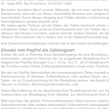
St., Suite 600, San Francisco, CA 94107, USA.
Bei jedem einzelnen Abruf unserer Webseite, die mit einer solchen Ko
Komponente, dass der von Ihnen verwendete Browser eine entsprech
herunterlädt. Durch diesen Vorgang wird Twitter darüber in Kenntnis g
Internetpräsenz gerade besucht wird.
Wir haben weder Einfluss auf die Daten, die Twitter hierdurch erhebt
erhobenen Daten. Nach unserem Kenntnisstand wird von Twitter die U
Adresse des Nutzers erhoben, jedoch nicht für andere Zwecke, als die
Weitere Informationen hierzu finden sich in der Datenschutzerklärung 
Ihre Datenschutzeinstellungen können Sie in den Konto-Einstellungen
Einsatz von PayPal als Zahlungsart
Sollten Sie sich im Rahmen Ihres Bestellvorgangs für eine Bezahlung
entscheiden, werden im Rahmen der so ausgelösten Bestellung Ihre Ko
Angebot der PayPal (Europe) S.à.r.l. & Cie. S.C.A., 22-24 Boulevar
die Funktion eines Online-Zahlungsdienstleisters sowie eines Treuhän
Bei den an PayPal übermittelten personenbezogenen Daten handelt 
Telefonnummer, IP-Adresse, E-Mail-Adresse, oder andere Daten, die zu
Daten, die im Zusammenhang mit der Bestellung stehen, wie Anzahl d
Steuern in Prozent, Rechnungsinformationen, usw.
Diese Übermittelung ist zur Abwicklung Ihrer Bestellung mit der von 
insbesondere zur Bestätigung Ihrer Identität, zur Administration Ihr
Bitte beachten Sie jedoch: Personenbezogenen Daten können seitens 
Subunternehmer oder andere verbundene Unternehmen weitergegeben 
vertraglichen Verpflichtungen aus Ihrer Bestellung erforderlich ist o