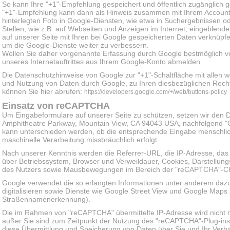
So kann Ihre "+1"-Empfehlung gespeichert und öffentlich zugänglich
"+1"-Empfehlung kann dann als Hinweis zusammen mit Ihrem Account
hinterlegten Foto in Google-Diensten, wie etwa in Suchergebnissen o
Stellen, wie z.B. auf Webseiten und Anzeigen im Internet, eingeblen
auf unserer Seite mit Ihren bei Google gespeicherten Daten verknüpfe
um die Google-Dienste weiter zu verbessern.
Wollen Sie daher vorgenannte Erfassung durch Google bestmöglich v
unseres Internetauftrittes aus Ihrem Google-Konto abmelden.
Die Datenschutzhinweise von Google zur "+1"-Schaltfläche mit allen 
und Nutzung von Daten durch Google, zu Ihren diesbezüglichen Rechte
können Sie hier abrufen:
https://developers.google.com/+/web/buttons-policy
Einsatz von reCAPTCHA
Um Eingabeformulare auf unserer Seite zu schützen, setzen wir den 
Amphitheatre Parkway, Mountain View, CA 94043 USA, nachfolgend "Go
kann unterschieden werden, ob die entsprechende Eingabe menschliche
maschinelle Verarbeitung missbräuchlich erfolgt.
Nach unserer Kenntnis werden die Referrer-URL, die IP-Adresse, das
über Betriebssystem, Browser und Verweildauer, Cookies, Darstellun
des Nutzers sowie Mausbewegungen im Bereich der "reCAPTCHA"-Ch
Google verwendet die so erlangten Informationen unter anderem daz
digitalisieren sowie Dienste wie Google Street View und Google Map
Straßennamenerkennung).
Die im Rahmen von "reCAPTCHA" übermittelte IP-Adresse wird nicht
außer Sie sind zum Zeitpunkt der Nutzung des "reCAPTCHA"-Plug-in
diese Übermittlung und Speicherung von Daten über Sie und Ihr Verh