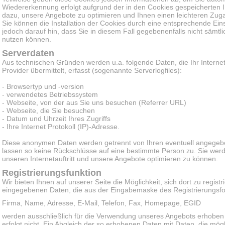
Wiedererkennung erfolgt aufgrund der in den Cookies gespeicherten I
dazu, unsere Angebote zu optimieren und Ihnen einen leichteren Zug
Sie können die Installation der Cookies durch eine entsprechende Eins
jedoch darauf hin, dass Sie in diesem Fall gegebenenfalls nicht sämtl
nutzen können.
Serverdaten
Aus technischen Gründen werden u.a. folgende Daten, die Ihr Intern
Provider übermittelt, erfasst (sogenannte Serverlogfiles):
- Browsertyp und -version
- verwendetes Betriebssystem
- Webseite, von der aus Sie uns besuchen (Referrer URL)
- Webseite, die Sie besuchen
- Datum und Uhrzeit Ihres Zugriffs
- Ihre Internet Protokoll (IP)-Adresse.
Diese anonymen Daten werden getrennt von Ihren eventuell angege
lassen so keine Rückschlüsse auf eine bestimmte Person zu. Sie wer
unseren Internetauftritt und unsere Angebote optimieren zu können.
Registrierungsfunktion
Wir bieten Ihnen auf unserer Seite die Möglichkeit, sich dort zu regist
eingegebenen Daten, die aus der Eingabemaske des Registrierungsform
Firma, Name, Adresse, E-Mail, Telefon, Fax, Homepage, EGID
werden ausschließlich für die Verwendung unseres Angebots erhoben
erfolgt nicht. Ein Abgleich der so erhobenen Daten mit Daten, die m