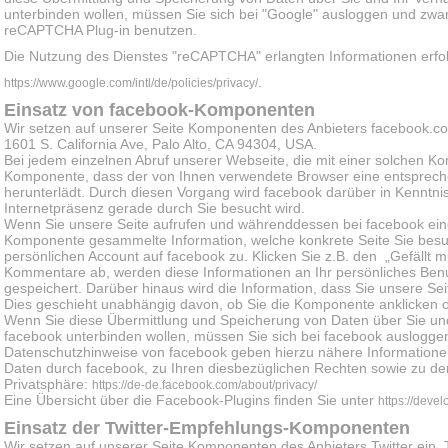
unterbinden wollen, müssen Sie sich bei "Google" ausloggen und zwa
reCAPTCHA Plug-in benutzen.
Die Nutzung des Dienstes "reCAPTCHA" erlangten Informationen er
.
https://www.google.com/intl/de/policies/privacy/
Einsatz von facebook-Komponenten
Wir setzen auf unserer Seite Komponenten des Anbieters facebook.com
1601 S. California Ave, Palo Alto, CA 94304, USA.
Bei jedem einzelnen Abruf unserer Webseite, die mit einer solchen Ko
Komponente, dass der von Ihnen verwendete Browser eine entsprec
herunterlädt. Durch diesen Vorgang wird facebook darüber in Kenntnis
Internetpräsenz gerade durch Sie besucht wird.
Wenn Sie unsere Seite aufrufen und währenddessen bei facebook eing
Komponente gesammelte Information, welche konkrete Seite Sie besu
persönlichen Account auf facebook zu. Klicken Sie z.B. den „Gefällt 
Kommentare ab, werden diese Informationen an Ihr persönliches Benut
gespeichert. Darüber hinaus wird die Information, dass Sie unsere S
Dies geschieht unabhängig davon, ob Sie die Komponente anklicken o
Wenn Sie diese Übermittlung und Speicherung von Daten über Sie und
facebook unterbinden wollen, müssen Sie sich bei facebook auslogge
Datenschutzhinweise von facebook geben hierzu nähere Information
Daten durch facebook, zu Ihren diesbezüglichen Rechten sowie zu de
Privatsphäre:
https://de-de.facebook.com/about/privacy/
Eine Übersicht über die Facebook-Plugins finden Sie unter
https://deve
Einsatz der Twitter-Empfehlungs-Komponenten
Wir setzen auf unserer Seite Komponenten des Anbieters Twitter ein. Tw