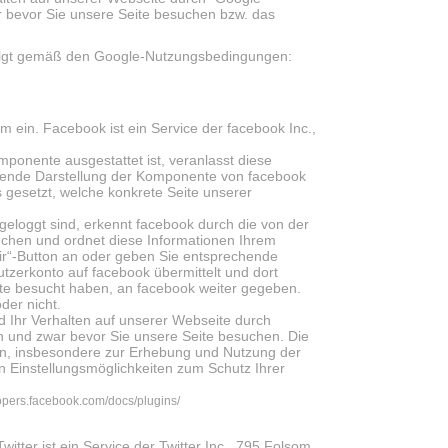
r bevor Sie unsere Seite besuchen bzw. das
folgt gemäß den Google-Nutzungsbedingungen:
 ein. Facebook ist ein Service der facebook Inc.,
mponente ausgestattet ist, veranlasst diese
hende Darstellung der Komponente von facebook
 gesetzt, welche konkrete Seite unserer
eloggt sind, erkennt facebook durch die von der
chen und ordnet diese Informationen Ihrem
mir“-Button an oder geben Sie entsprechende
zerkonto auf facebook übermittelt und dort
eite besucht haben, an facebook weiter gegeben.
der nicht.
 Ihr Verhalten auf unserer Webseite durch
n und zwar bevor Sie unsere Seite besuchen. Die
en, insbesondere zur Erhebung und Nutzung der
n Einstellungsmöglichkeiten zum Schutz Ihrer
lopers.facebook.com/docs/plugins/
itter ist ein Service der Twitter Inc., 795 Folsom