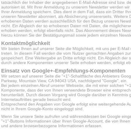
tatsächlich der Inhaber der angegebenen E-Mail-Adresse sind bzw. d
autorisiert ist. Mit Ihrer Anmeldung zu unserem Newsletter werden wi
Ihrer Anmeldung speichern. Dies dient in dem Fall, dass ein Dritter 
unseren Newsletter abonniert, als Absicherung unsererseits. Weitere 
erhobenen Daten werden ausschließlich für den Bezug unseres Newslet
nicht. Ein Abgleich der so erhobenen Daten mit Daten, die mögliche
erhoben werden, erfolgt ebenfalls nicht. Das Abonnement dieses Newsl
hierzu können Sie der Bestätigungsmail sowie jedem einzelnen Newsl
Kontaktmöglichkeit
Wir bieten Ihnen auf unserer Seite die Möglichkeit, mit uns per E-Mai
treten. In diesem Fall werden die vom Nutzer gemachten Angaben z
gespeichert. Eine Weitergabe an Dritte erfolgt nicht. Ein Abgleich de
durch andere Komponenten unserer Seite erhoben werden, erfolgt eben
Einsatz von Google+-Empfehlungs-Komponenten
Wir setzen auf unserer Seite die "+1"-Schaltfläche des Anbieters Goo
Parkway, Mountain View, CA 94043 USA, nachfolgend "Google", ein.
Bei jedem einzelnen Abruf unserer Webseite, die mit einer solchen "+
Komponente, dass der von Ihnen verwendete Browser eine entsprec
herunterlädt. Durch diesen Vorgang wird Google darüber in Kenntnis 
Internetauftrittes gerade besucht wird.
Entsprechend den Angaben von Google erfolgt eine weitergehende Aus
nicht in Ihrem Google-Konto eingeloggt sind.
Wenn Sie unsere Seite aufrufen und währenddessen bei Google einge
"+1"-Buttons Informationen über Ihren Google-Account, die von Ihne
und andere browserbezogene Informationen erfassen.