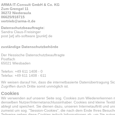
ARMA IT-Consult GmbH & Co. KG
Zum Grengel 11
36272 Niederaula
06625/918715
vertrieb
@arma-it.de
Datenschutzbeauftragte:
Sandra Claus-Freisinger
post [at] afs-software [punkt] de
zuständige Datenschutzbehörde
Der Hessische Datenschutzbeauftragte
Postfach
65021 Wiesbaden
Telefon: +49 611 1408 - 0
Telefax: +49 611 1408 - 611
Wir weisen darauf hin, dass die internetbasierte Datenübertragung Sic
Zugriffen durch Dritte somit unmöglich ist.
Cookies
Wir verwenden auf unserer Seite sog. Cookies zum Wiedererkennen 
denselben Nutzer/Internetanschlussinhaber. Cookies sind kleine Textd
ablegt und speichert. Sie dienen dazu, unseren Internetauftritt und u
zumeist um sog. "Session-Cookies", die nach dem Ende Ihres Besuch
Teilweise geben diese Cookies jedoch Informationen ab, um Sie auto