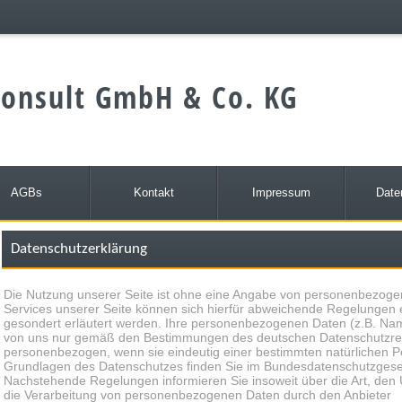
onsult GmbH & Co. KG
AGBs
Kontakt
Impressum
Date
Datenschutzerklärung
Die Nutzung unserer Seite ist ohne eine Angabe von personenbezogen
Services unserer Seite können sich hierfür abweichende Regelungen 
gesondert erläutert werden. Ihre personenbezogenen Daten (z.B. Name
von uns nur gemäß den Bestimmungen des deutschen Datenschutzrech
personenbezogen, wenn sie eindeutig einer bestimmten natürlichen P
Grundlagen des Datenschutzes finden Sie im Bundesdatenschutzges
Nachstehende Regelungen informieren Sie insoweit über die Art, de
die Verarbeitung von personenbezogenen Daten durch den Anbieter