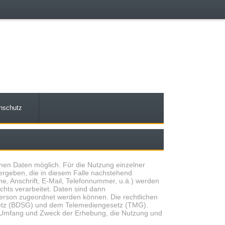
nschutz
en Daten möglich. Für die Nutzung einzelner
ergeben, die in diesem Falle nachstehend
, Anschrift, E-Mail, Telefonnummer, u.ä.) werden
ts verarbeitet. Daten sind dann
erson zugeordnet werden können. Die rechtlichen
etz (BDSG) und dem Telemediengesetz (TMG).
n Umfang und Zweck der Erhebung, die Nutzung und