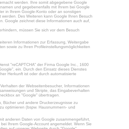
 gemacht werden. Ihre somit abgegebene Google
namen und gegebenenfalls mit Ihrem bei Google
der in Ihrem Google-Konto oder an sonstigen
det werden. Des Weiteren kann Google Ihren Besuch
n. Google zeichnet diese Informationen auch auf,
erhindern, müssen Sie sich vor dem Besuch
weiteren Informationen zur Erfassung, Weitergabe
n sowie zu Ihren Profileinstellungsmöglichkeiten
Dienst "reCAPTCHA" der Firma Google Inc., 1600
ogle", ein. Durch den Einsatz dieses Dienstes
r Herkunft ist oder durch automatisierte
 Verhalten der Webseitenbesucher, Informationen
gsanweisungen und Skripte, das Eingabeverhalten
eckbox an "Google" übertragen.
u, Bücher und andere Druckerzeugnisse zu
s zu optimieren (bspw. Hausnummern- und
 mit anderen Daten von Google zusammengeführt,
s bei Ihrem Google-Account angemeldet. Wenn Sie
alten auf unserer Webseite durch "Google"