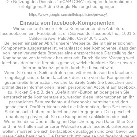
Die Nutzung des Dienstes "reCAPTCHA" erlangten Informationen
erfolgt gemäß den Google-Nutzungsbedingungen:
.
https://www.google.com/intl/de/policies/privacy/
Einsatz von facebook-Komponenten
Wir setzen auf unserer Seite Komponenten des Anbieters
facebook.com ein. Facebook ist ein Service der facebook Inc., 1601 S.
California Ave, Palo Alto, CA 94304, USA.
Bei jedem einzelnen Abruf unserer Webseite, die mit einer solchen
Komponente ausgestattet ist, veranlasst diese Komponente, dass der
von Ihnen verwendete Browser eine entsprechende Darstellung der
Komponente von facebook herunterlädt. Durch diesen Vorgang wird
facebook darüber in Kenntnis gesetzt, welche konkrete Seite unserer
Internetpräsenz gerade durch Sie besucht wird.
Wenn Sie unsere Seite aufrufen und währenddessen bei facebook
eingeloggt sind, erkennt facebook durch die von der Komponente
gesammelte Information, welche konkrete Seite Sie besuchen und
ordnet diese Informationen Ihrem persönlichen Account auf facebook
zu. Klicken Sie z.B. den „Gefällt mir“-Button an oder geben Sie
entsprechende Kommentare ab, werden diese Informationen an Ihr
persönliches Benutzerkonto auf facebook übermittelt und dort
gespeichert. Darüber hinaus wird die Information, dass Sie unsere
Seite besucht haben, an facebook weiter gegeben. Dies geschieht
unabhängig davon, ob Sie die Komponente anklicken oder nicht.
Wenn Sie diese Übermittlung und Speicherung von Daten über Sie
und Ihr Verhalten auf unserer Webseite durch facebook unterbinden
wollen, müssen Sie sich bei facebook ausloggen und zwar bevor Sie
unsere Seite besuchen. Die Datenschutzhinweise von facebook geben