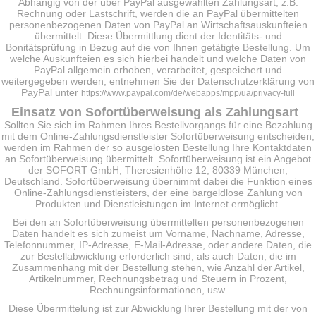
Abhängig von der über PayPal ausgewählten Zahlungsart, z.B.
Rechnung oder Lastschrift, werden die an PayPal übermittelten
personenbezogenen Daten von PayPal an Wirtschaftsauskunfteien
übermittelt. Diese Übermittlung dient der Identitäts- und
Bonitätsprüfung in Bezug auf die von Ihnen getätigte Bestellung. Um
welche Auskunfteien es sich hierbei handelt und welche Daten von
PayPal allgemein erhoben, verarbeitet, gespeichert und
weitergegeben werden, entnehmen Sie der Datenschutzerklärung von
PayPal unter
https://www.paypal.com/de/webapps/mpp/ua/privacy-full
Einsatz von Sofortüberweisung als Zahlungsart
Sollten Sie sich im Rahmen Ihres Bestellvorgangs für eine Bezahlung
mit dem Online-Zahlungsdienstleister Sofortüberweisung entscheiden,
werden im Rahmen der so ausgelösten Bestellung Ihre Kontaktdaten
an Sofortüberweisung übermittelt. Sofortüberweisung ist ein Angebot
der SOFORT GmbH, Theresienhöhe 12, 80339 München,
Deutschland. Sofortüberweisung übernimmt dabei die Funktion eines
Online-Zahlungsdienstleisters, der eine bargeldlose Zahlung von
Produkten und Dienstleistungen im Internet ermöglicht.
Bei den an Sofortüberweisung übermittelten personenbezogenen
Daten handelt es sich zumeist um Vorname, Nachname, Adresse,
Telefonnummer, IP-Adresse, E-Mail-Adresse, oder andere Daten, die
zur Bestellabwicklung erforderlich sind, als auch Daten, die im
Zusammenhang mit der Bestellung stehen, wie Anzahl der Artikel,
Artikelnummer, Rechnungsbetrag und Steuern in Prozent,
Rechnungsinformationen, usw.
Diese Übermittelung ist zur Abwicklung Ihrer Bestellung mit der von