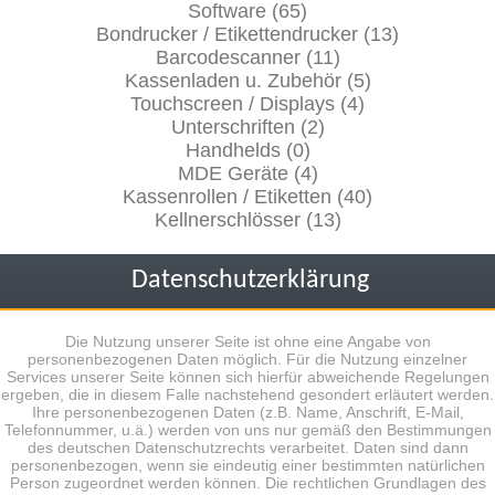
Software (65)
Bondrucker / Etikettendrucker (13)
Barcodescanner (11)
Kassenladen u. Zubehör (5)
Touchscreen / Displays (4)
Unterschriften (2)
Handhelds (0)
MDE Geräte (4)
Kassenrollen / Etiketten (40)
Kellnerschlösser (13)
Datenschutzerklärung
Die Nutzung unserer Seite ist ohne eine Angabe von
personenbezogenen Daten möglich. Für die Nutzung einzelner
Services unserer Seite können sich hierfür abweichende Regelungen
ergeben, die in diesem Falle nachstehend gesondert erläutert werden.
Ihre personenbezogenen Daten (z.B. Name, Anschrift, E-Mail,
Telefonnummer, u.ä.) werden von uns nur gemäß den Bestimmungen
des deutschen Datenschutzrechts verarbeitet. Daten sind dann
personenbezogen, wenn sie eindeutig einer bestimmten natürlichen
Person zugeordnet werden können. Die rechtlichen Grundlagen des