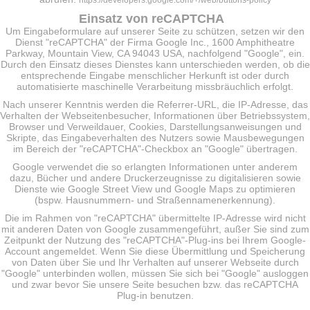
https://developers.google.com/+/web/buttons-policy
Einsatz von reCAPTCHA
Um Eingabeformulare auf unserer Seite zu schützen, setzen wir den
Dienst "reCAPTCHA" der Firma Google Inc., 1600 Amphitheatre
Parkway, Mountain View, CA 94043 USA, nachfolgend "Google", ein.
Durch den Einsatz dieses Dienstes kann unterschieden werden, ob die
entsprechende Eingabe menschlicher Herkunft ist oder durch
automatisierte maschinelle Verarbeitung missbräuchlich erfolgt.
Nach unserer Kenntnis werden die Referrer-URL, die IP-Adresse, das
Verhalten der Webseitenbesucher, Informationen über Betriebssystem,
Browser und Verweildauer, Cookies, Darstellungsanweisungen und
Skripte, das Eingabeverhalten des Nutzers sowie Mausbewegungen
im Bereich der "reCAPTCHA"-Checkbox an "Google" übertragen.
Google verwendet die so erlangten Informationen unter anderem
dazu, Bücher und andere Druckerzeugnisse zu digitalisieren sowie
Dienste wie Google Street View und Google Maps zu optimieren
(bspw. Hausnummern- und Straßennamenerkennung).
Die im Rahmen von "reCAPTCHA" übermittelte IP-Adresse wird nicht
mit anderen Daten von Google zusammengeführt, außer Sie sind zum
Zeitpunkt der Nutzung des "reCAPTCHA"-Plug-ins bei Ihrem Google-
Account angemeldet. Wenn Sie diese Übermittlung und Speicherung
von Daten über Sie und Ihr Verhalten auf unserer Webseite durch
"Google" unterbinden wollen, müssen Sie sich bei "Google" ausloggen
und zwar bevor Sie unsere Seite besuchen bzw. das reCAPTCHA
Plug-in benutzen.