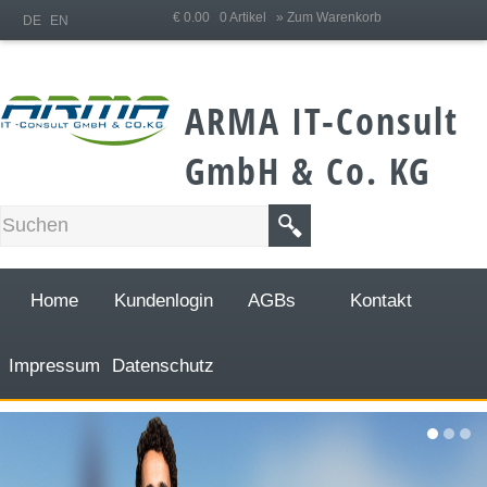
;
€ 0.00 0 Artikel
» Zum Warenkorb
DE
EN
ARMA IT-Consult
GmbH & Co. KG
Home
Kundenlogin
AGBs
Kontakt
Impressum
Datenschutz