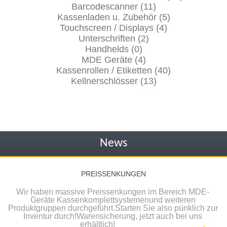
Barcodescanner (11)
Kassenladen u. Zubehör (5)
Touchscreen / Displays (4)
Unterschriften (2)
Handhelds (0)
MDE Geräte (4)
Kassenrollen / Etiketten (40)
Kellnerschlösser (13)
News
PREISSENKUNGEN
Wir haben massive Preissenkungen im Bereich MDE-
Geräte Kassenkomplettsystemenund weiteren
Produktgruppen durchgeführt.Starten Sie also pünklich zur
Inventur durch!Warensicherung, jetzt auch bei uns
erhältlich!