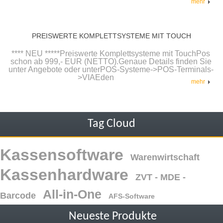
mehr
PREISWERTE KOMPLETTSYSTEME MIT TOUCH
**** NEU *****Preiswerte Komplettsysteme mit TouchPos
schon ab 999,- EUR (NETTO).Genaue Details finden Sie
unter Angebote oder unterPOS-Systeme->POS-Terminals-
>VIAEden
mehr
Tag Cloud
Kassensoftware
Warenwirtschaft
Kassenhardware
ZVT - MDE -
All-in-One
Barcode
AFS-Software
Neueste Produkte