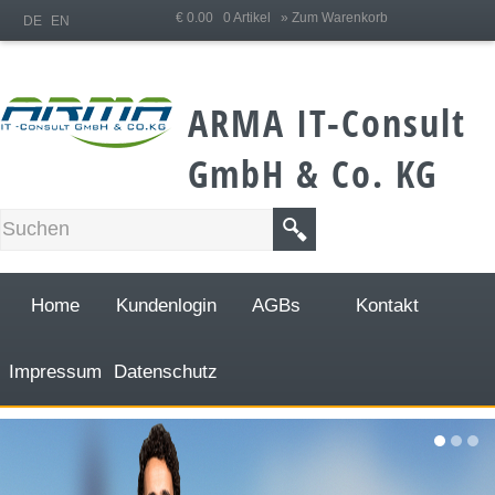
;
€ 0.00 0 Artikel
» Zum Warenkorb
DE
EN
ARMA IT-Consult
GmbH & Co. KG
Home
Kundenlogin
AGBs
Kontakt
Impressum
Datenschutz