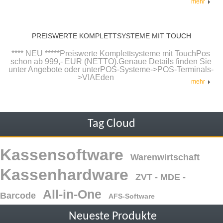
mehr
PREISWERTE KOMPLETTSYSTEME MIT TOUCH
**** NEU *****Preiswerte Komplettsysteme mit TouchPos
schon ab 999,- EUR (NETTO).Genaue Details finden Sie
unter Angebote oder unterPOS-Systeme->POS-Terminals-
>VIAEden
mehr
Tag Cloud
Kassensoftware
Warenwirtschaft
Kassenhardware
ZVT - MDE -
All-in-One
Barcode
AFS-Software
Neueste Produkte