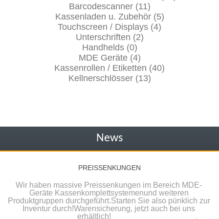
Barcodescanner (11)
Kassenladen u. Zubehör (5)
Touchscreen / Displays (4)
Unterschriften (2)
Handhelds (0)
MDE Geräte (4)
Kassenrollen / Etiketten (40)
Kellnerschlösser (13)
News
PREISSENKUNGEN
Wir haben massive Preissenkungen im Bereich MDE-
Geräte Kassenkomplettsystemenund weiteren
Produktgruppen durchgeführt.Starten Sie also pünklich zur
Inventur durch!Warensicherung, jetzt auch bei uns
erhältlich!