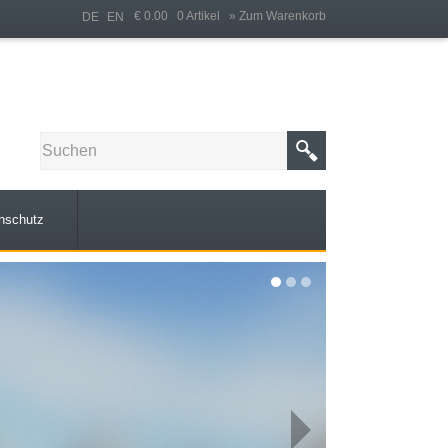
€ 0.00 0 Artikel
» Zum Warenkorb
DE
EN
nschutz