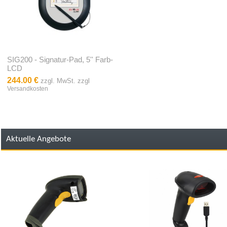
SIG200 - Signatur-Pad, 5'' Farb-
LCD
244.00 €
zzgl. MwSt. zzgl
Versandkosten
Aktuelle Angebote