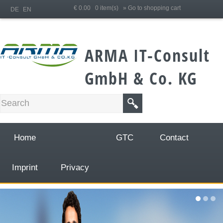
;
€ 0.00 0 item(s)
» Go to shopping cart
DE
EN
ARMA IT-Consult
GmbH & Co. KG
Home
GTC
Contact
Imprint
Privacy