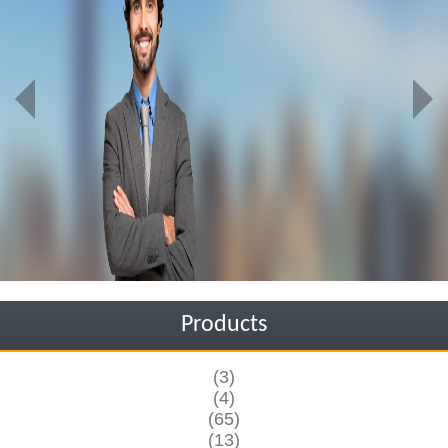
Products
(3)
(4)
(65)
(13)