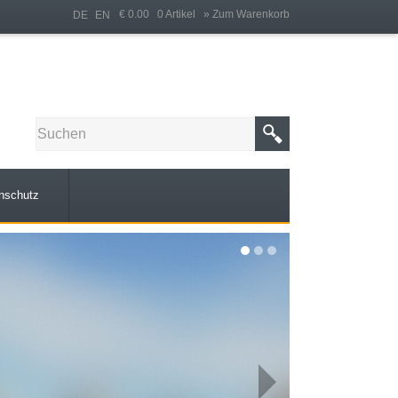
€ 0.00 0 Artikel
» Zum Warenkorb
DE
EN
nschutz