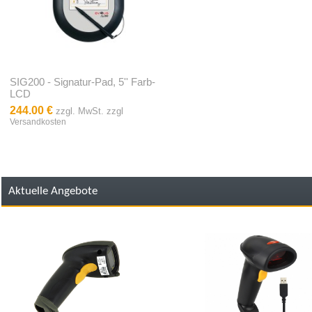
SIG200 - Signatur-Pad, 5'' Farb-
LCD
244.00 €
zzgl. MwSt. zzgl
Versandkosten
Aktuelle Angebote