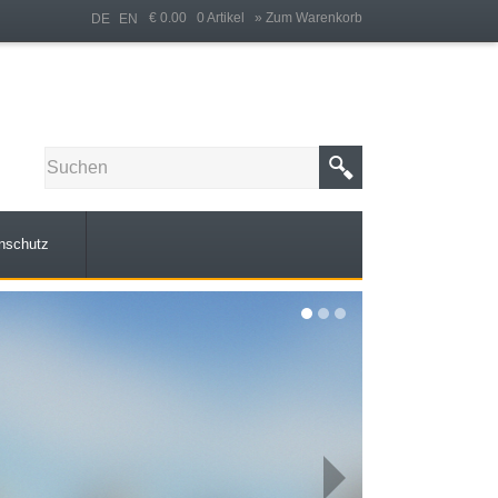
€ 0.00 0 Artikel
» Zum Warenkorb
DE
EN
nschutz