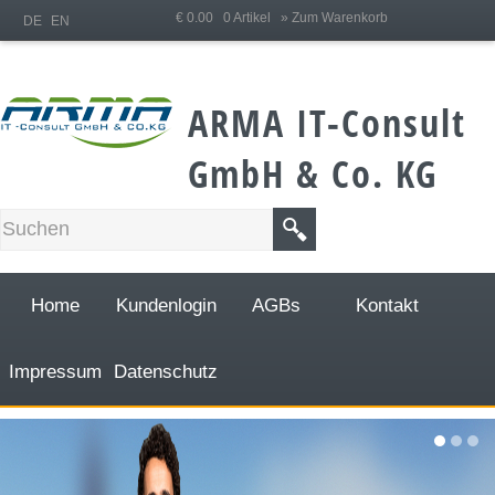
;
€ 0.00 0 Artikel
» Zum Warenkorb
DE
EN
ARMA IT-Consult
GmbH & Co. KG
Home
Kundenlogin
AGBs
Kontakt
Impressum
Datenschutz